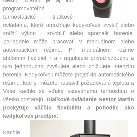
Nestor Martin je aj ich
programovateľné
termostatické diaľkové
ovládanie, ktoré umožňuje kedykoľvek zvýšiť alebo
znížiť výkon - zrýchliť alebo spomaliť horenie.
Zariadenie môže pracovať v manuálnom alebo
automatickom režime. Pri manuálnom režime
stačením tlačidiel + a - regulujete prívod vzduchu a
tým jednoducho zvyšujete alebo znižujete intenzitu
horenia. Kedykoľvek môžete prejsť do automatického
režimu, kde si môžete nastaviť požadovanú teplotu a
Vaše kachle sa vďaka vstavanému termostatu o
všetko postarajú.
Diaľkové ovládanie Nestor Martin
poskytuje väčšiu flexibilitu a pohodlie ako
kedykoľvek predtým.
Kachle