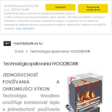
Na stránke spoločnosti CATE
Súhlasím
Podrobné
s.r.o., IČO 55713408,
nastavenia
používame súbory cookies na zaistenie funkčnosti webu a
s vaším súhlasom aj na personalizáciu jeho obsahu. Kliknutím na tlačidlo „Súhlasím“
kontakt
súhlasíte s využívaním cookies a predaním údajov o správaní sa na webe na
zobrazenie cielenej reklamy na sociálnych sieťach, reklamných sieťach a na ďalších
weboch.
Viac informácií
Nachádzate sa tu:
Úvod
Technológia spaľovania WOODBOX®
Technológia spaľovania WOODBOX®
JEDNODUCHOSŤ
POUŽÍVANIA A
OHROMUJÚCI VÝKON
Technológia Woodbox
umožňuje kombinovať teplo
a jednoduchosť používania