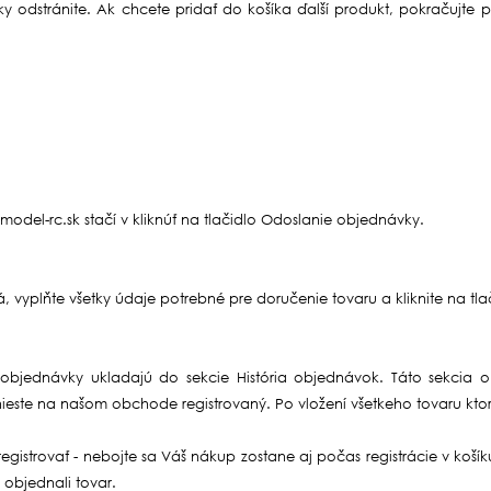
íky odstránite. Ak chcete pridať do košíka ďalší produkt, pokračujt
del-rc.sk stačí v kliknúť na tlačidlo Odoslanie objednávky.
á, vyplňte všetky údaje potrebné pre doručenie tovaru a kliknite na t
bjednávky ukladajú do sekcie História objednávok. Táto sekcia ob
nieste na našom obchode registrovaný. Po vložení všetkeho tovaru ktor
registrovať - nebojte sa Váš nákup zostane aj počas registrácie v ko
 objednali tovar.