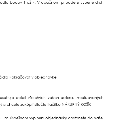
e podľa bodov 1 až 4. V opačnom prípade si vyberte druh
lačidlo Pokračovať v objednávke.
sahuje detail všetchých vašich doteraz zrealizovaných
ý si chcete zakúpiť stlačte tlačítko NÁKUPNÝ KOŠÍK
šíku. Po úspešnom vyplnení objednávky dostanete do Vašej