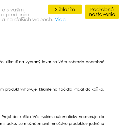
Súhlasím
Podrobné
 a s vaším
nastavenia
es a predaním
kontakt
ch a na ďalších weboch.
Viac
. Po kliknutí na vybraný tovar sa Vám zobrazia podrobné
m produkt vyhovuje, kliknite na tlačidlo Pridať do košíka.
o Prejsť do košíka Vás systém automaticky nasmeruje do
tnom riadku. Je možné zmeniť množstvo produktov jedného