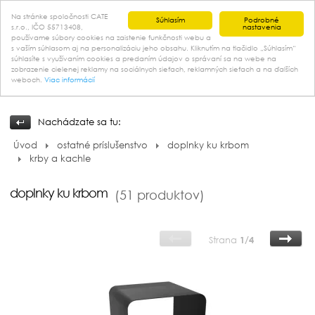
Na stránke spoločnosti CATE
Súhlasím
Podrobné
s.r.o., IČO 55713408,
nastavenia
používame súbory cookies na zaistenie funkčnosti webu a
s vaším súhlasom aj na personalizáciu jeho obsahu. Kliknutím na tlačidlo „Súhlasím“
kontakt
súhlasíte s využívaním cookies a predaním údajov o správaní sa na webe na
zobrazenie cielenej reklamy na sociálnych sieťach, reklamných sieťach a na ďalších
weboch.
Viac informácií
Nachádzate sa tu:
Úvod
ostatné príslušenstvo
doplnky ku krbom
krby a kachle
doplnky ku krbom
(51 produktov)
Strana
1/4