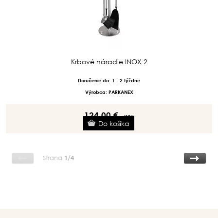
Krbové náradie INOX 2
Doručenie do: 1 - 2 týždne
Výrobca: PARKANEX
124.00 €
s DPH
Strana
1/4