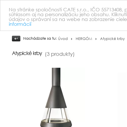
Na stránke spoločnosti CATE s.r.o., IČO 55713408,
súhlasom aj na personalizáciu jeho obsahu. Kliknut
údajov o správaní sa na webe na zobrazenie ciele
informácií
Nachádzate sa tu:
Úvod
HERGÓM
Atypické krby
Atypické krby
(3 produkty)