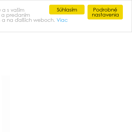
Súhlasím
Podrobné
 a s vaším
nastavenia
es a predaním
kontakt
ch a na ďalších weboch.
Viac