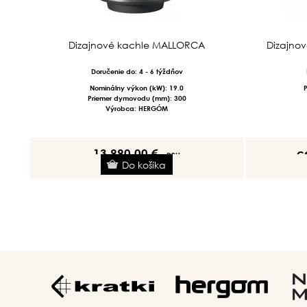
Dizajnové kachle MALLORCA
Dizajnov
Doručenie do: 4 - 6 týždňov
Nominálny výkon (kW): 19.0
Priemer dymovodu (mm): 300
Výrobca: HERGÓM
13 990.00 €
c
s DPH