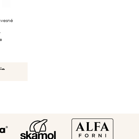
ávesné
e
0
ie