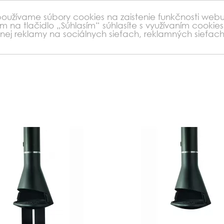
 používame súbory cookies na zaistenie funkčnosti webu
ím na tlačidlo „Súhlasím“ súhlasíte s využívaním cooki
nej reklamy na sociálnych sieťach, reklamných sieťa