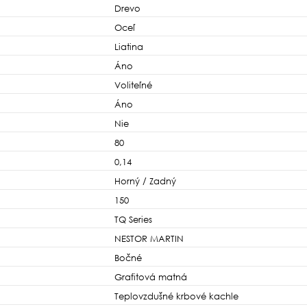
Drevo
Oceľ
Liatina
Áno
Voliteľné
Áno
Nie
80
0,14
Horný / Zadný
150
TQ Series
NESTOR MARTIN
Bočné
Grafitová matná
Teplovzdušné krbové kachle