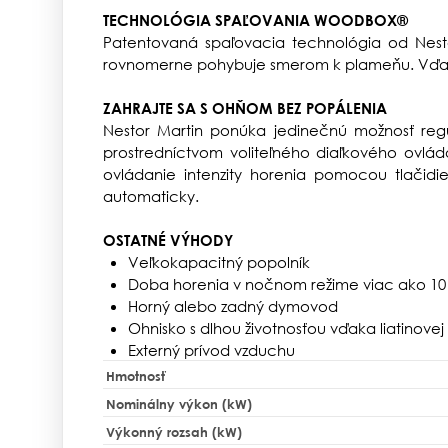
TECHNOLÓGIA SPAĽOVANIA WOODBOX®
Patentovaná spaľovacia technológia od Nest
rovnomerne pohybuje smerom k plameňu. Vďak
ZAHRAJTE SA S OHŇOM BEZ POPÁLENIA
Nestor Martin ponúka jedinečnú možnosť reg
prostredníctvom
voliteľného diaľkového ovlád
ovládanie intenzity horenia pomocou tlačidi
automaticky.
OSTATNÉ VÝHODY
Veľkokapacitný popolník
Doba horenia v nočnom režime viac ako 10
Horný alebo zadný dymovod
Ohnisko s dlhou životnosťou vďaka liatinove
Externý prívod vzduchu
Hmotnosť
Nominálny výkon (kW)
Výkonný rozsah (kW)