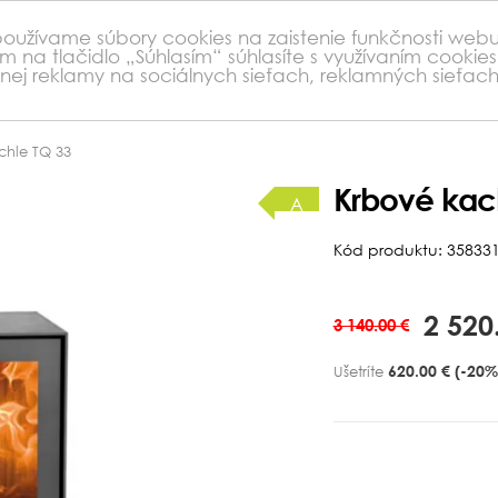
 používame súbory cookies na zaistenie funkčnosti webu
ím na tlačidlo „Súhlasím“ súhlasíte s využívaním cooki
nej reklamy na sociálnych sieťach, reklamných sieťa
chle TQ 33
Krbové kac
A
Kód produktu: 35833
2 520
3 140.00 €
620.00 €
(-20%
Ušetríte