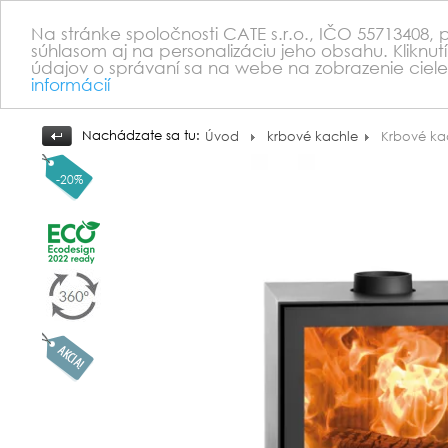
Na stránke spoločnosti CATE s.r.o., IČO 55713408,
súhlasom aj na personalizáciu jeho obsahu. Kliknut
údajov o správaní sa na webe na zobrazenie ciele
informácií
Nachádzate sa tu:
Úvod
krbové kachle
Krbové ka
-20%