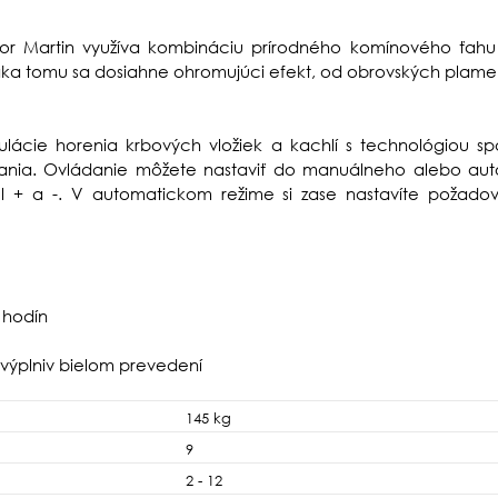
or Martin využíva kombináciu prírodného komínového ťahu
a tomu sa dosiahne ohromujúci efekt, od obrovských plame
ulácie horenia krbových vložiek a kachlí s technológiou 
ania.
Ovládanie môžete nastaviť do manuálneho alebo aut
el + a -. V automatickom režime si zase nastavíte požadov
 hodín
j výplniv bielom prevedení
145 kg
9
2 - 12