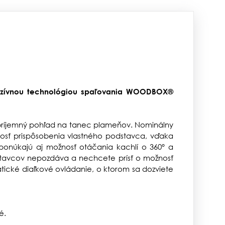
uzívnou technológiou spaľovania
WOODBOX®
príjemný pohľad na tanec plameňov. Nominálny
nosť prispôsobenia vlastného podstavca, vďaka
ponúkajú aj možnosť otáčania kachlí o 360° a
dstavcov nepozdáva a nechcete prísť o možnosť
atické diaľkové ovládanie, o ktorom sa dozviete
é.