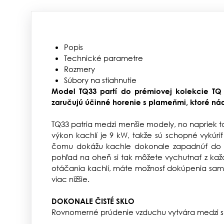
Popis
Technické parametre
Rozmery
Súbory na stiahnutie
Model TQ33 partí do prémiovej kolekcie TQ
zaručujú účinné horenie s plameňmi, ktoré ná
TQ33 patria medzi menšie modely, no napriek
výkon kachlí je 9 kW, takže sú schopné vykúr
čomu dokážu kachle dokonale zapadnúť do kaž
pohľad na oheň si tak môžete vychutnať z kaž
otáčania kachlí, máte možnosť dokúpenia sa
viac nižšie.
DOKONALE ČISTÉ SKLO
Rovnomerné prúdenie vzduchu vytvára medzi sk