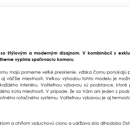
 so štýlovým a moderným dizajnom. V kombinácií s exkl
dherne vyplnia spaľovaciu komoru.
 tomu majú pomerne veľké presklenie, vďaka čomu ponúkajú 
iť aj väčšie miestnosti. Veľkou výhodou tohto modelu je mož
dého interiéru. Voliteľnou výbavou sú podstavce, ktoré 
dého kúta miestnosti. V prípade, že sa Vám ani jeden z po
motného
rotačného systému.
Voliteľnou výbavou je aj termost
lom a ohňom vzduchovú clonu a udržiava sklo dlhodobo čist