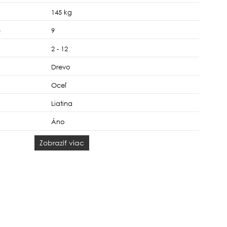
145 kg
)
9
2 - 12
Drevo
Oceľ
Liatina
Áno
Zobraziť viac