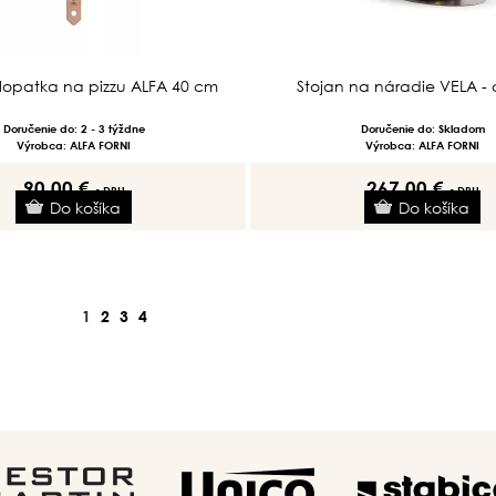
lopatka na pizzu ALFA 40 cm
Stojan na náradie VELA -
Doručenie do: 2 - 3 týždne
Doručenie do: Skladom
Výrobca: ALFA FORNI
Výrobca: ALFA FORNI
90.00 €
267.00 €
s DPH
s DPH
1
2
3
4