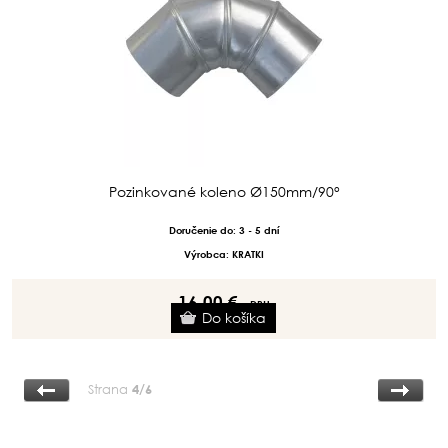
Pozinkované koleno Ø150mm/90°
Doručenie do: 3 - 5 dní
Výrobca: KRATKI
16.00 €
s DPH
Strana
4/6