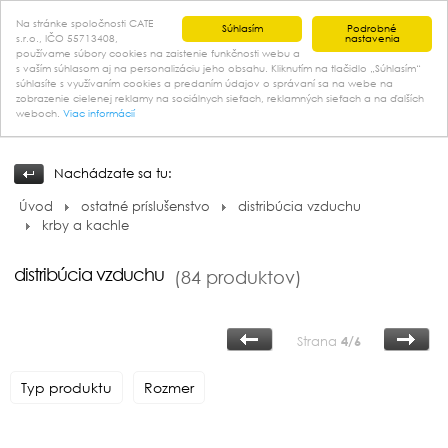
Na stránke spoločnosti CATE
Súhlasím
Podrobné
s.r.o., IČO 55713408,
nastavenia
používame súbory cookies na zaistenie funkčnosti webu a
s vaším súhlasom aj na personalizáciu jeho obsahu. Kliknutím na tlačidlo „Súhlasím“
kontakt
súhlasíte s využívaním cookies a predaním údajov o správaní sa na webe na
zobrazenie cielenej reklamy na sociálnych sieťach, reklamných sieťach a na ďalších
weboch.
Viac informácií
Nachádzate sa tu:
Úvod
ostatné príslušenstvo
distribúcia vzduchu
krby a kachle
distribúcia vzduchu
(84 produktov)
Strana
4/6
Typ produktu
Rozmer