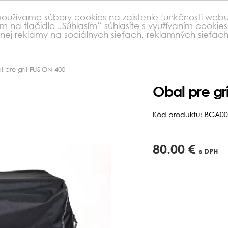
 používame súbory cookies na zaistenie funkčnosti webu
ím na tlačidlo „Súhlasím“ súhlasíte s využívaním cooki
nej reklamy na sociálnych sieťach, reklamných sieťa
 pre gril FUSION 400
Obal pre gr
Kód produktu: BGA00
80.00 €
s DPH