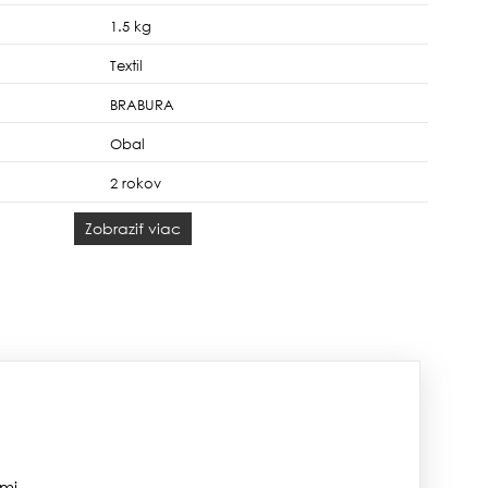
1.5 kg
Textil
BRABURA
Obal
2 rokov
Zobraziť viac
mi.