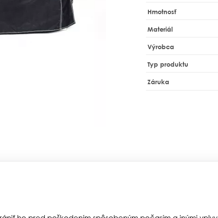
Hmotnosť
Materiál
Výrobca
Typ produktu
Záruka
hrániť ho pred poškodením spôsobeným počasím a inými vplyv