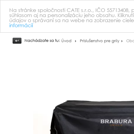
Na stránke spoločnosti CATE s.r.o., IČO 55713408,
súhlasom aj na personalizáciu jeho obsahu. Kliknut
údajov o správaní sa na webe na zobrazenie ciele
informácií
Nachádzate sa tu:
Úvod
Príslušenstvo pre grily
Obal