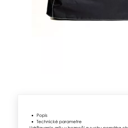
Popis
Technické parametre
Udržiavanie grilu v bezpečí a suchu pomáha c