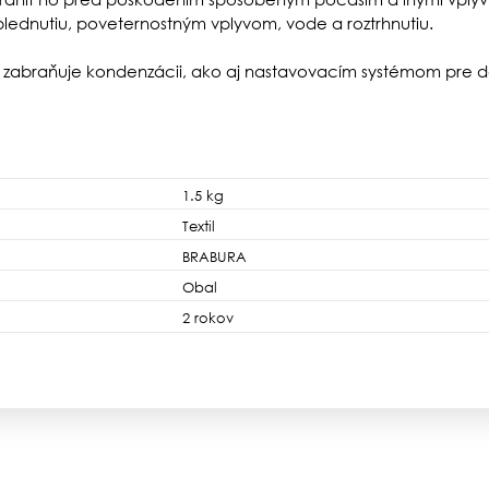
lednutiu, poveternostným vplyvom, vode a roztrhnutiu.
á zabraňuje kondenzácii, ako aj nastavovacím systémom pre d
1.5 kg
Textil
BRABURA
Obal
2 rokov