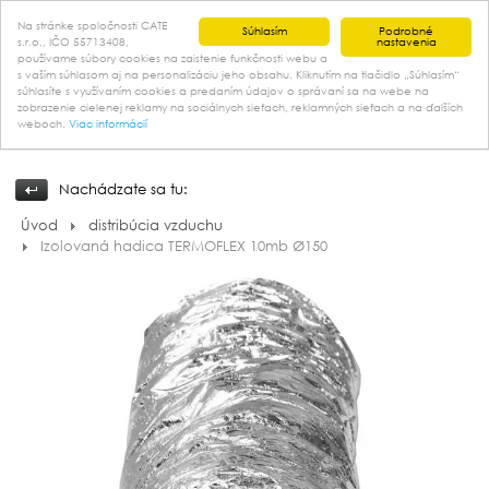
Na stránke spoločnosti CATE
Súhlasím
Podrobné
s.r.o., IČO 55713408,
nastavenia
používame súbory cookies na zaistenie funkčnosti webu a
s vaším súhlasom aj na personalizáciu jeho obsahu. Kliknutím na tlačidlo „Súhlasím“
kontakt
súhlasíte s využívaním cookies a predaním údajov o správaní sa na webe na
zobrazenie cielenej reklamy na sociálnych sieťach, reklamných sieťach a na ďalších
weboch.
Viac informácií
Nachádzate sa tu:
Úvod
distribúcia vzduchu
Izolovaná hadica TERMOFLEX 10mb Ø150