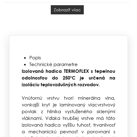
Zobraziť viac
Popis
Technické parametre
Izolovaná hadica TERMOFLEX s tepelnou
odolnosťou do 250°C je určená na
izoláciu teplovzdušných rozvodov.
Vnútornú vrstvu tvorí minerálna vlna,
vonkajší kryt je laminovaný viacvrstvový
povlak z hliníka vystuženého sklenými
vláknami. Vďaka hrubšej vrstve má táto
izolovaná hadica vyššiu tuhosť, trvanlivosť
a mechanickú pevnosť v porovnaní s