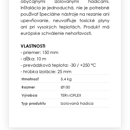
obyčajnými izolovanými hadicami.
Inštalácia je jednoduchá, nie je potrebné
používať špeciálne nástroje na rezanie ani
upevňovanie, neuvoľňuje toxické plyny
ani pri vysokých teplotách. Produkt má
európske schválenie nehorľavosti.
VLASTNOSTI
- priemer: 150 mm
- dĺžka: 10 m
- prevádzková teplota: -30 / +250 °C
- hrúbka izolácie: 25 mm
Hmotnosť
5.4 kg
Rozmer
Ø150
Výrobca
TERMOFLEX
Typ produktu
Izolovaná hadica