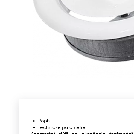
Popis
Technické parametre
Anemostat slúži na ukončenie teplovzdu