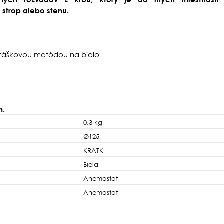
strop alebo stenu.
práškovou metódou na bielo
m.
0.3 kg
Ø125
KRATKI
Biela
Anemostat
Anemostat