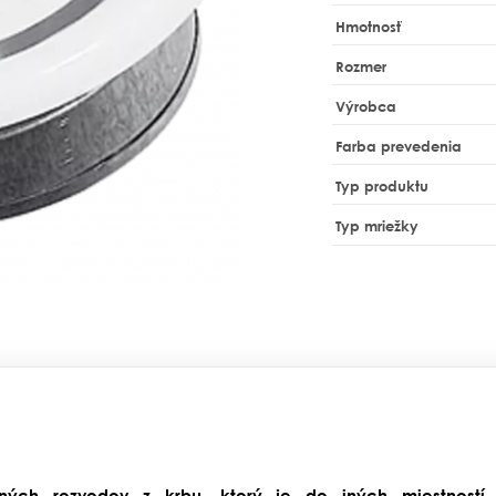
Hmotnosť
Rozmer
Výrobca
Farba prevedenia
Typ produktu
Typ mriežky
šných rozvodov z krbu, ktorý je do iných miestnost