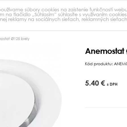
 používame súbory cookies na zaistenie funkčnosti webu
ím na tlačidlo „Súhlasím“ súhlasíte s využívaním cooki
nej reklamy na sociálnych sieťach, reklamných sieťa
stat Ø125 biely
Anemostat 
Kód produktu: ANEM
5.40 €
s DPH