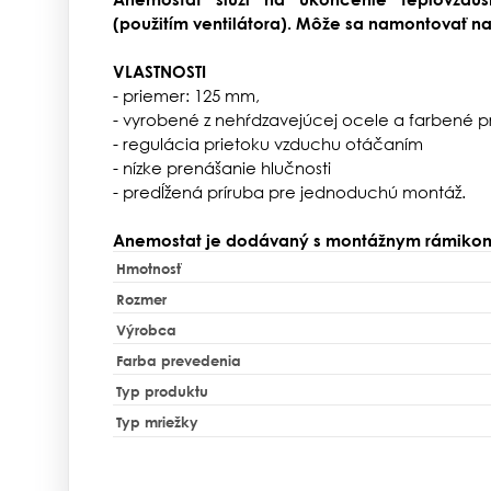
(použitím
ventilátora
). Môže sa namontovať na 
VLASTNOSTI
- priemer: 125 mm,
- vyrobené z nehŕdzavejúcej ocele a farbené 
- regulácia prietoku vzduchu otáčaním
- nízke prenášanie hlučnosti
- predĺžená príruba pre jednoduchú montáž.
Anemostat je dodávaný s montážnym rámiko
Hmotnosť
Rozmer
Výrobca
Farba prevedenia
Typ produktu
Typ mriežky