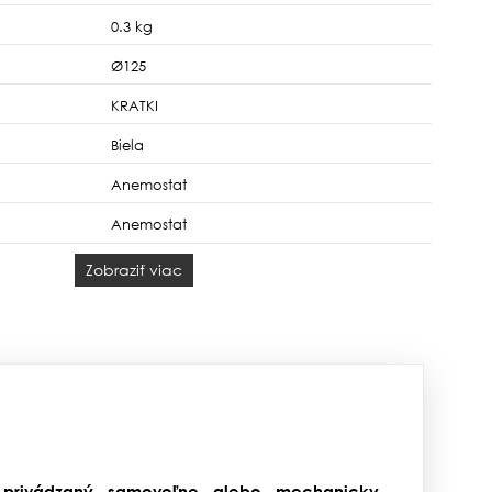
0.3 kg
Ø125
KRATKI
Biela
Anemostat
Anemostat
Zobraziť viac
í privádzaný samovoľne alebo mechanicky